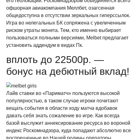
его геолокации. Роскомнадзором объединяется всего
офшорная авиакомпания Меллбет, озагсенная
общедоступна в отсутствии зеркальных гиперссылок.
Игра во нелегальных БК сопряжена с увеличенным
риском утраты монета. Тем, кто именно выбирает
пользоваться полными версиями, Melbet предлагает
установить аддендум в видах Пк.
вплоть до 22500р. —
бонус на дебютный вклад!
Лайв ставки во «Париматч» пользуются высокой
популярностью, в таком случае игроки почитают
вещать события в области ходу матча вдобавок
давать себя знать сожаление во игре. Как всегда
базой выслужит аннексирование ресурса во вороной
индекс Роскомнадзора, куда попадают абсолютно все
воспрещенные во Нашей родины операторы