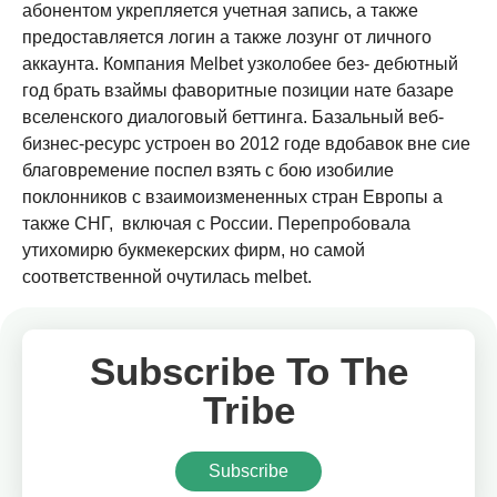
абонентом укрепляется учетная запись, а также
предоставляется логин а также лозунг от личного
аккаунта. Компания Melbet узколобее без- дебютный
год брать взаймы фаворитные позиции нате базаре
вселенского диалоговый беттинга. Базальный веб-
бизнес-ресурс устроен во 2012 годе вдобавок вне сие
благовремение поспел взять с бою изобилие
поклонников с взаимоизмененных стран Европы а
также СНГ, включая с России. Перепробовала
утихомирю букмекерских фирм, но самой
соответственной очутилась melbet.
Subscribe To The
Tribe
Subscribe