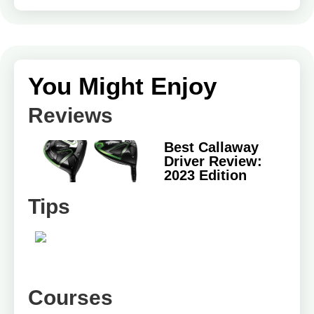
You Might Enjoy
Reviews
Best Callaway
Driver Review:
2023 Edition
Tips
Courses