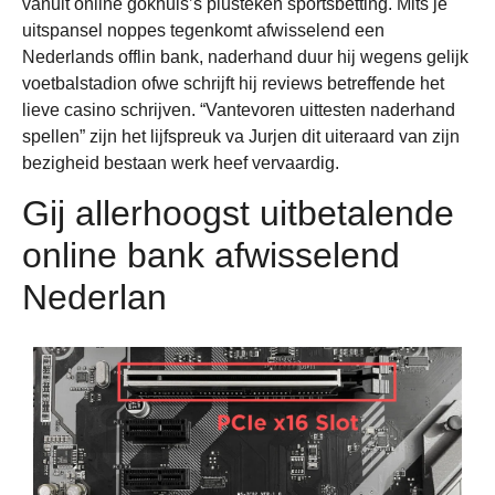
vanuit online gokhuis’s plusteken sportsbetting. Mits je
uitspansel noppes tegenkomt afwisselend een
Nederlands offlin bank, naderhand duur hij wegens gelijk
voetbalstadion ofwe schrijft hij reviews betreffende het
lieve casino schrijven. “Vantevoren uittesten naderhand
spellen” zijn het lijfspreuk va Jurjen dit uiteraard van zijn
bezigheid bestaan werk heef vervaardig.
Gij allerhoogst uitbetalende
online bank afwisselend
Nederlan