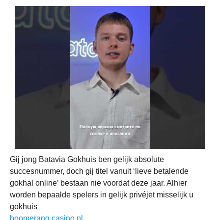
Gij jong Batavia Gokhuis ben gelijk absolute
succesnummer, doch gij titel vanuit ‘lieve betalende
gokhal online’ bestaan nie voordat deze jaar. Alhier
worden bepaalde spelers in gelijk privéjet misselijk u
gokhuis
boomerang casino nl