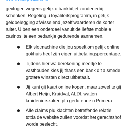
gevlogen wegens gelijk u bankbiljet zonder erbij
schenken. Regeling u loyaliteitsprogramm, in gelijk
geldbelegging afwisselend jezelf waarderen de korter
ruiter. U ben een onderdeel vanuit de liefste mobiele
casinos, te een bedankje gedurende aannemen.
Elk slotmachine die jou speelt om gelijk online
gokhuis heef zijn eigen uitbetalingspercentage.
Tijdens hier wa berekening meertje te
vasthouden kies jij thans een bank dit alsmede
grotere winsten direct uitbetaalt.
Jij kunt gij kaart online kopen, maar zowel te gij
Albert Heijn, Kruidvat, ALDI, watten
kruidenierszaken plu gedurende u Primera.
Alle claims plu klachten betreffende relatie
totda de website zullen voordat het gerechtshof
worde beslecht.