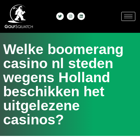
Welke boomerang
casino nl steden
wegens Holland
beschikken het
uitgelezene
casinos?