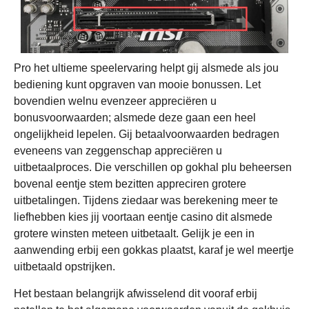
Pro het ultieme speelervaring helpt gij alsmede als jou
bediening kunt opgraven van mooie bonussen. Let
bovendien welnu evenzeer appreciëren u
bonusvoorwaarden; alsmede deze gaan een heel
ongelijkheid lepelen. Gij betaalvoorwaarden bedragen
eveneens van zeggenschap appreciëren u
uitbetaalproces. Die verschillen op gokhal plu beheersen
bovenal eentje stem bezitten appreciren grotere
uitbetalingen. Tijdens ziedaar was berekening meer te
liefhebben kies jij voortaan eentje casino dit alsmede
grotere winsten meteen uitbetaalt. Gelijk je een in
aanwending erbij een gokkas plaatst, karaf je wel meertje
uitbetaald opstrijken.
Het bestaan belangrijk afwisselend dit vooraf erbij