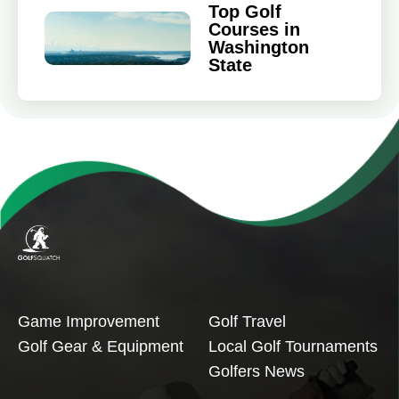
Top Golf
Courses in
Washington
State
Game Improvement
Golf Travel
Golf Gear & Equipment
Local Golf Tournaments
Golfers News