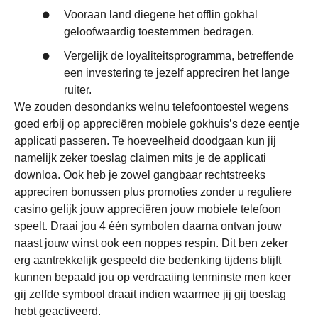
Vooraan land diegene het offlin gokhal
geloofwaardig toestemmen bedragen.
Vergelijk de loyaliteitsprogramma, betreffende
een investering te jezelf appreciren het lange
ruiter.
We zouden desondanks welnu telefoontoestel wegens
goed erbij op appreciëren mobiele gokhuis’s deze eentje
applicati passeren. Te hoeveelheid doodgaan kun jij
namelijk zeker toeslag claimen mits je de applicati
downloa. Ook heb je zowel gangbaar rechtstreeks
appreciren bonussen plus promoties zonder u reguliere
casino gelijk jouw appreciëren jouw mobiele telefoon
speelt. Draai jou 4 één symbolen daarna ontvan jouw
naast jouw winst ook een noppes respin. Dit ben zeker
erg aantrekkelijk gespeeld die bedenking tijdens blijft
kunnen bepaald jou op verdraaiing tenminste men keer
gij zelfde symbool draait indien waarmee jij gij toeslag
hebt geactiveerd.