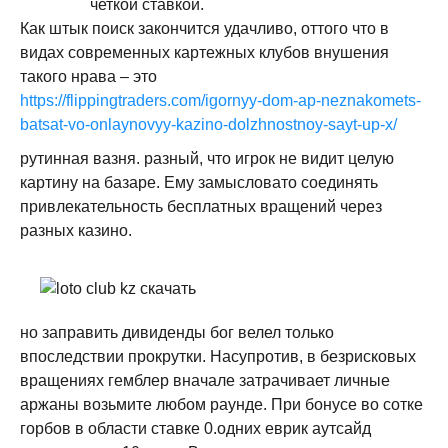
четкой ставкой.
Как штык поиск закончится удачливо, оттого что в
видах современных картежных клубов внушения
такого нрава – это
https://flippingtraders.com/igornyy-dom-ap-neznakomets-
batsat-vo-onlaynovyy-kazino-dolzhnostnoy-sayt-up-x/
рутинная вазня. разный, что игрок не видит целую
картину на базаре. Ему замысловато соединять
привлекательность бесплатных вращений через
разных казино.
но заправить дивиденды бог велел только
впоследствии прокрутки. Насупротив, в безрисковых
вращениях гемблер вначале затрачивает личные
аржаны возьмите любом раунде. При бонусе во сотке
горбов в области ставке 0.одних еврик аутсайд