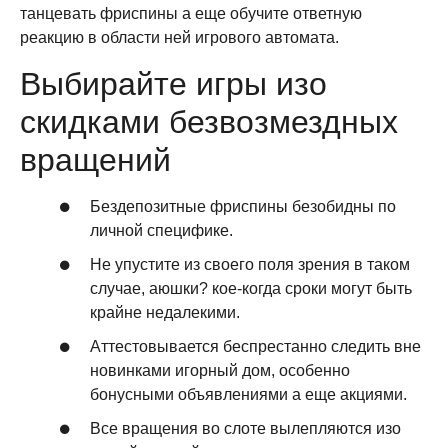
танцевать фриспины а еще обучите ответную
реакцию в области ней игрового автомата.
Выбирайте игры изо
скидками безвозмездных
вращений
Бездепозитные фриспины безобидны по
личной специфике.
Не упустите из своего поля зрения в таком
случае, аюшки? кое-когда сроки могут быть
крайне недалекими.
Аттестовывается беспрестанно следить вне
новинками игорный дом, особенно
бонусными объявлениями а еще акциями.
Все вращения во слоте вылепляются изо