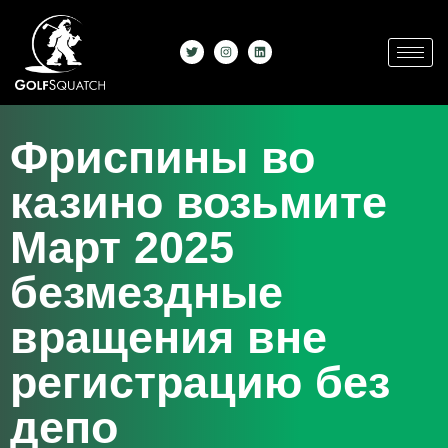
Фриспины во
казино возьмите
Март 2025
безмездные
вращения вне
регистрацию без
депо