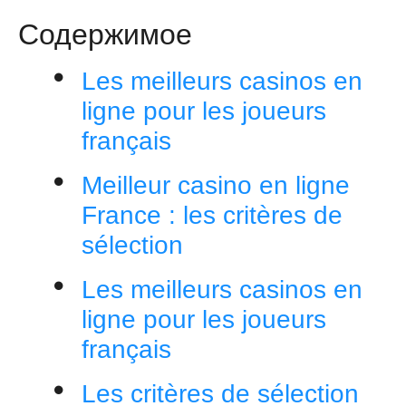
Содержимое
Les meilleurs casinos en
ligne pour les joueurs
français
Meilleur casino en ligne
France : les critères de
sélection
Les meilleurs casinos en
ligne pour les joueurs
français
Les critères de sélection