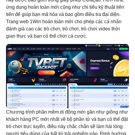
ứng dụng hoàn toàn mới cũng như chi tiêu kỹ thuật tiên
tiến để giúp bạn mã hóa và bao gồm điều tra đại diện.
Trang web 1Win hoàn toàn mới cho phép các cá nhân
đánh giá cao các trò chơi, trò chơi, trò chơi video thời
gian thực và bạn có thể chơi cá cược.
Chương trình phần mềm di động mới gần như giống như
khách hàng PC mới nhất về bộ phần tử và bạn có thể đặt
trò chơi trực tuyến, điều này chắc chắn sẽ làm hài lòng
người tiêu dùng của bất kỳ trải nghiệm nào. Định hướng