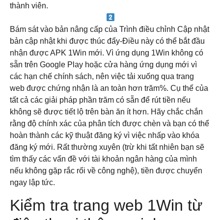
thành viên.
Bám sát vào bản nâng cấp của Trình điều chỉnh Cập nhật
bản cập nhật khi được thúc đẩy-Điều này có thể bắt đầu
nhận được APK 1Win mới. Vì ứng dụng 1Win không có
sẵn trên Google Play hoặc cửa hàng ứng dụng mới vì
các hạn chế chính sách, nên việc tải xuống qua trang
web được chứng nhận là an toàn hơn trăm%. Cụ thể của
tất cả các giải pháp phần trăm có sẵn để rút tiền nếu
không sẽ được tiết lộ trên bàn ăn ít hơn. Hãy chắc chắn
rằng độ chính xác của phân tích được chèn và bạn có thể
hoàn thành các kỹ thuật đăng ký vì việc nhấp vào khóa
đăng ký mới. Rất thường xuyên (trừ khi tất nhiên bạn sẽ
tìm thấy các vấn đề với tài khoản ngân hàng của mình
nếu không gặp rắc rối về công nghệ), tiền được chuyển
ngay lập tức.
Kiểm tra trang web 1Win từ