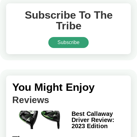
Subscribe To The
Tribe
Subscribe
You Might Enjoy
Reviews
Best Callaway
Driver Review:
2023 Edition