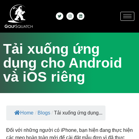
Tải xuống ứng
dụng cho Android
và iOS riêng
Home
/
Blogs
/
Tải xuống ứng dụng...
Đối với những người có iPhone, bạn hiện đang thực hiện
các mẹo hoàn toàn mới để cài đặt mẫu đơn vì đã thực