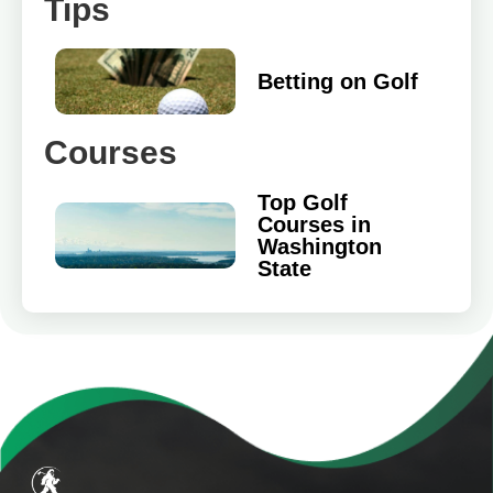
Tips
Betting on Golf
Courses
Top Golf
Courses in
Washington
State