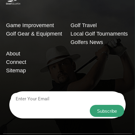
Game Improvement
Golf Travel
Golf Gear & Equipment
Local Golf Tournaments
Golfers News
About
Connect
Sitemap
Subscribe