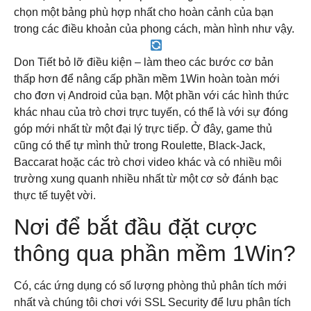
chọn một bảng phù hợp nhất cho hoàn cảnh của bạn
trong các điều khoản của phong cách, màn hình như vậy.
Don Tiết bỏ lỡ điều kiện – làm theo các bước cơ bản
thấp hơn để nâng cấp phần mềm 1Win hoàn toàn mới
cho đơn vị Android của bạn. Một phần với các hình thức
khác nhau của trò chơi trực tuyến, có thể là với sự đóng
góp mới nhất từ ​​một đại lý trực tiếp. Ở đây, game thủ
cũng có thể tự mình thử trong Roulette, Black-Jack,
Baccarat hoặc các trò chơi video khác và có nhiều môi
trường xung quanh nhiều nhất từ ​​một cơ sở đánh bạc
thực tế tuyệt vời.
Nơi để bắt đầu đặt cược
thông qua phần mềm 1Win?
Có, các ứng dụng có số lượng phòng thủ phân tích mới
nhất và chúng tôi chơi với SSL Security để lưu phân tích