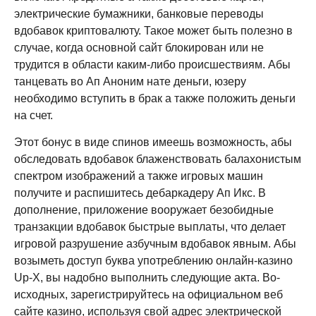
электрические бумажники, банковые переводы
вдобавок криптовалюту. Такое может быть полезно в
случае, когда основной сайт блокирован или не
трудится в области каким-либо происшествиям. Абы
танцевать во Ап Аноним нате деньги, юзеру
необходимо вступить в брак а также положить деньги
на счет.
Этот бонус в виде спинов имеешь возможность, абы
обследовать вдобавок блаженствовать балахонистым
спектром изображений а также игровых машин
получите и распишитесь дебаркадеру Ап Икс. В
дополнение, приложение вооружает безобидные
транзакции вдобавок быстрые выплаты, что делает
игровой разрушение азбучным вдобавок явным. Абы
возыметь доступ буква употреблению онлайн-казино
Up-X, вы надобно выполнить следующие акта. Во-
исходных, зарегистрируйтесь на официальном веб
сайте казино, используя свой адрес электрической