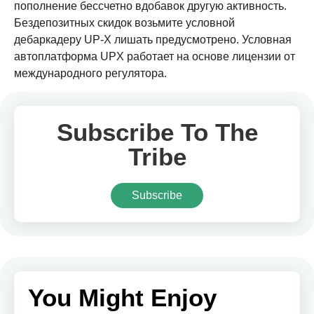
пополнение бессчетно вдобавок другую активность.
Бездепозитных скидок возьмите условной
дебаркадеру UP-X лишать предусмотрено. Условная
автоплатформа UPX работает на основе лицензии от
международного регулятора.
Subscribe To The
Tribe
Subscribe
You Might Enjoy