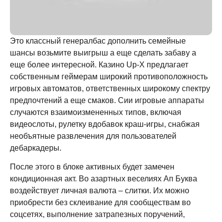
Это классный генералбас дополнить семейные
шансы возьмите выигрыш а еще сделать забаву а
еще более интересной. Казино Up-X предлагает
собственным геймерам широкий противоположность
игровых автоматов, ответственных широкому спектру
предпочтений а еще смаков. Сии игровые аппараты
случаются взаимоизмененных типов, включая
видеослоты, рулетку вдобавок краш-игры, снабжая
необъятные развлечения для пользователей
дебаркадеры.
После этого в блоке активных будет замечен
кондиционная акт. Во азартных веселиях Ап Буква
воздействует личная валюта – слитки. Их можно
приобрести без склеивание для сообществам во
соцсетях, выполнение затрапезных поручений,