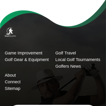
Game Improvement
Golf Travel
Golf Gear & Equipment
Local Golf Tournaments
Golfers News
About
Connect
Sitemap